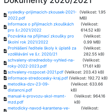
Dokumenty 2020/2021
vysledky-prijimacich-zkousek-2021-
(Velikost: 1.95
2022.pdf
MB)
Informace o přijímacích zkouškách
(Velikost:
pro š.r.2021/2022
614.52 kB)
Pozvánka na přijímací zkoušky pro
(Velikost:
školní rok 2021/2022
0.99 MB)
Prohlášení ředitele školy k úplatě za
(Velikost:
vzdělávání ve š.r. 2020/21
282.55 kB)
schvaleny-strednedoby-vyhled-na-
(Velikost:
roky-2022-2023.pdf
171.61 kB)
schvaleny-rozpocet-2021.pdf
(Velikost: 203.43 kB)
informace-stredocesky-kraj.pdf
(Velikost: 192.72 kB)
metodika-dzv-23-09-
(Velikost: 633.66
distancni.pdf
kB)
manual-k-provozu-skol-msmt-
(Velikost: 964.16
mzd.pdf
kB)
metodicky-navod-karantena-ve-
(Velikost: