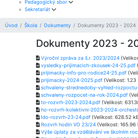
Pedagogický sbor
Sekretariát
Úvod
Škola
Dokumenty
Dokumenty 2023 - 2024
Dokumenty 2023 - 2
Výroční zpráva za š.r. 2023/2024
(Veliko
vysledky-prijimacich-zkousek-24-25.pdf
prijimacky-info-pro-rodice24-25.pdf
(Vel
prijimacky-2024-2025.pdf
(Velikost: 1.23
schvaleny-strednedoby-vyhled-rozpoctu
schvaleny-rozpocet-na-rok-2024.pdf
(Ve
to-rozvrh-2023-2024.pdf
(Velikost: 631.
ho-rozvrh-kolektivni-2023-2024-orchestr
ldo-rozvrh-23-24.pdf
(Velikost: 628.52 k
Rozvrh hodin VO 23/24
(Velikost: 165.96
Výše úplaty za vzdělávání ve školním r