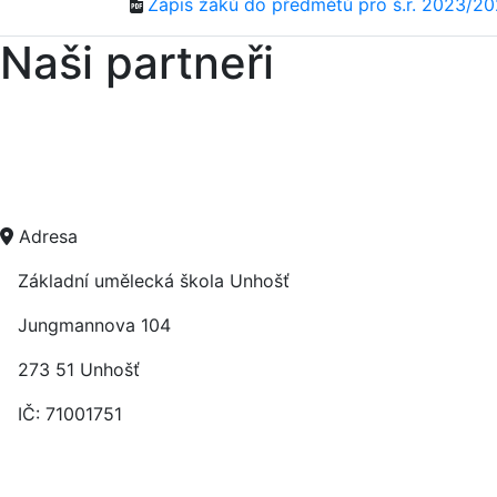
Zápis žáků do předmětů pro š.r. 2023/2
Naši partneři
Adresa
Základní umělecká škola Unhošť
Jungmannova 104
273 51 Unhošť
IČ: 71001751